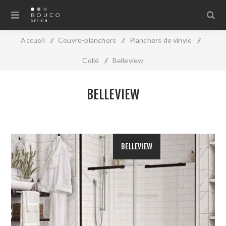
Accueil
/
Couvre-planchers
/
Planchers de vinyle
/
Collé
/
Belleview
BELLEVIEW
BELLEVIEW