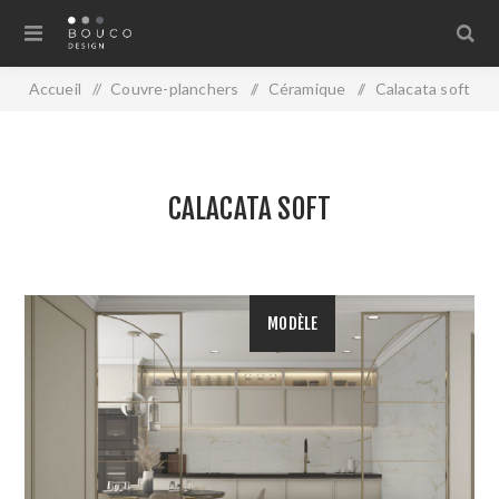
Accueil
/
Couvre-planchers
/
Céramique
/
Calacata soft
CALACATA SOFT
MODÈLE