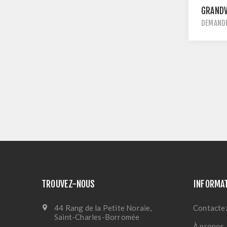
GRANDV
DEMANDE
TROUVEZ-NOUS
INFORMA
44 Rang de la Petite Noraie,
Contacte
Saint-Charles-Borromée
À propos