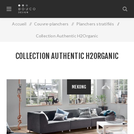
Accueil
/
Couvre-planchers
/
Planchers stratifiés
/
Collection Authentic H2Organic
COLLECTION AUTHENTIC H2ORGANIC
MEKONG