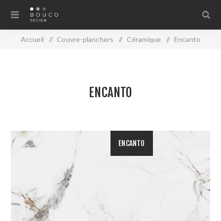
Accueil
/
Couvre-planchers
/
Céramique
/
Encanto
ENCANTO
ENCANTO