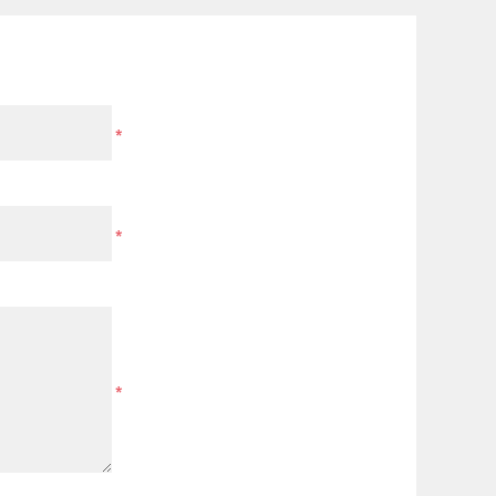
*
*
*