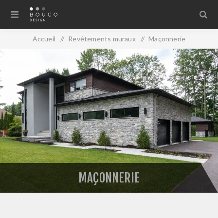
Accueil
/
Revêtements muraux
/
Maçonnerie
MAÇONNERIE