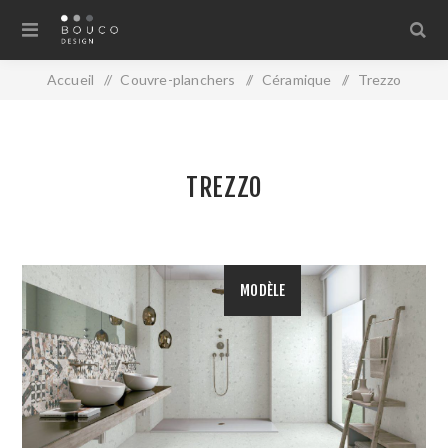
Accueil
/
Couvre-planchers
/
Céramique
/
Trezzo
TREZZO
MODÈLE