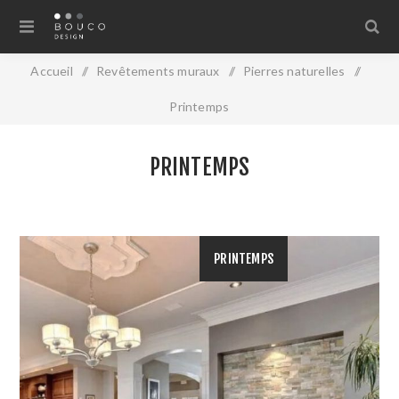
Accueil
/
Revêtements muraux
/
Pierres naturelles
/
Printemps
PRINTEMPS
PRINTEMPS