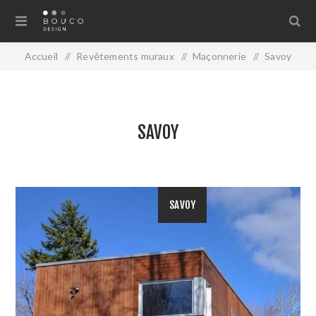
Accueil
/
Revêtements muraux
/
Maçonnerie
/
Savoy
SAVOY
SAVOY