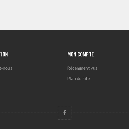
TION
MON COMPTE
z-nous
Récemment vus
Plan du site