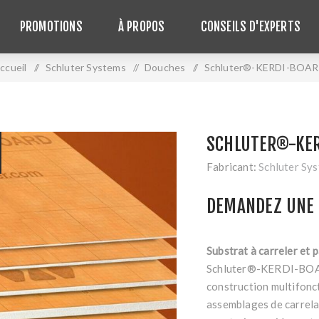
PROMOTIONS
À PROPOS
CONSEILS D'EXPERTS
ccueil
/
Schluter Systems
/
Douches
/
Schluter®-KERDI-BOA
SCHLUTER®-KE
Fabricant:
Schluter Sy
DEMANDEZ UNE 
Substrat à carreler et
Schluter®-KERDI-BOARD
construction multifonct
assemblages de carrel