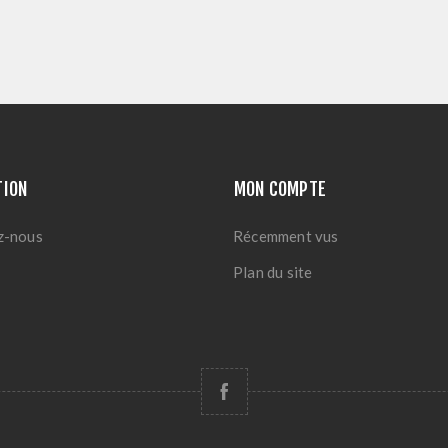
TION
MON COMPTE
z-nous
Récemment vus
Plan du site