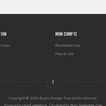
TION
MON COMPTE
z-nous
Récemment vus
Plan du site
Copyright © 2026 Bouco Design. Tous droits réservés.
Powered by
nopCommerce
Designed by
Nop-Templates.com