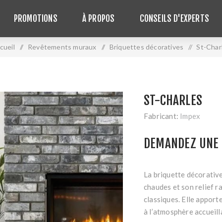
PROMOTIONS
À PROPOS
CONSEILS D'EXPERTS
cueil
/
Revêtements muraux
/
Briquettes décoratives
/
St-Char
ST-CHARLES
Fabricant:
Impex
DEMANDEZ UNE 
La briquette décorative
chaudes et son relief r
classiques. Elle apport
à l’atmosphère accueill