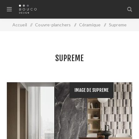
Accueil
/
Couvre-planchers
/
Céramique
/
Supreme
SUPREME
IMAGE DE SUPREME