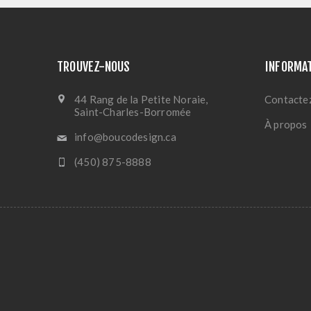
TROUVEZ-NOUS
INFORMA
44 Rang de la Petite Noraie,
Contacte
Saint-Charles-Borromée
À propos
info@boucodesign.ca
(450) 875-8888